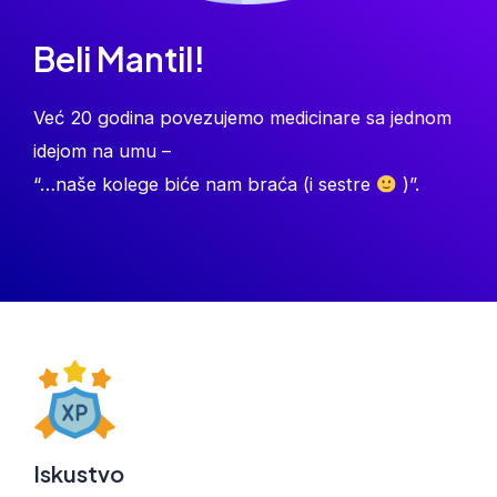
Beli Mantil!
Već 20 godina povezujemo medicinare sa jednom
idejom na umu –
“…naše kolege biće nam braća (i sestre
)”.
Iskustvo