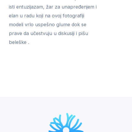
isti entuzijazam, žar za unapređenjem i
elan u radu koji na ovoj fotografiji
modeli vrlo uspešno glume dok se
prave da učestvuju u diskusiji i pišu
beleške .