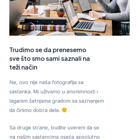
Trudimo se da prenesemo
sve što smo sami saznali na
teži način
Ne, ovo nije naša fotografija sa
sastanka. Mi uživamo u anonimnosti i
laganim šetnjama gradom sa saznanjem
da činimo dobra dela.
Sa druge strane, budite uvereni da se
na našim sastancima oseća apsolutno